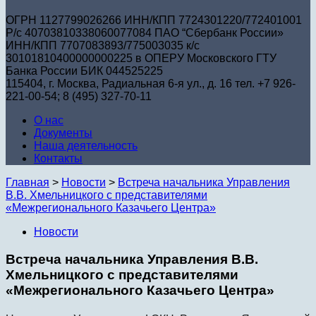
ОГРН 1127799026266 ИНН/КПП 7724301220/772401001
Р/с 40703810338060077084 ПАО “Сбербанк России»
ИНН/КПП 7707083893/775003035 к/с
30101810400000000225 в ОПЕРУ Московского ГТУ
Банка России БИК 044525225
115404, г. Москва, Радиальная 6-я ул., д. 16 тел. +7 926-
221-00-54; 8 (495) 327-70-11
О нас
Документы
Наша деятельность
Контакты
Главная
>
Новости
>
Встреча начальника Управления
В.В. Хмельницкого с представителями
«Межрегионального Казачьего Центра»
Новости
Встреча начальника Управления В.В.
Хмельницкого с представителями
«Межрегионального Казачьего Центра»