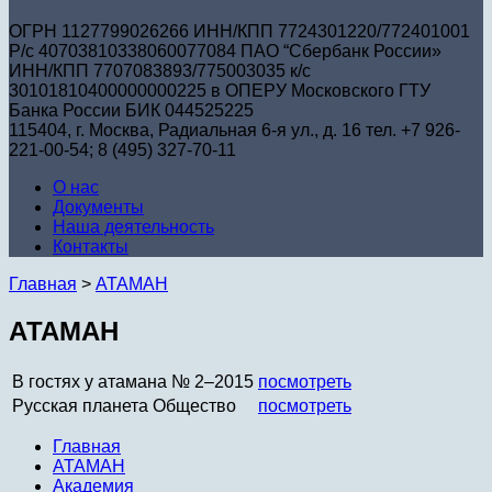
ОГРН 1127799026266 ИНН/КПП 7724301220/772401001
Р/с 40703810338060077084 ПАО “Сбербанк России»
ИНН/КПП 7707083893/775003035 к/с
30101810400000000225 в ОПЕРУ Московского ГТУ
Банка России БИК 044525225
115404, г. Москва, Радиальная 6-я ул., д. 16 тел. +7 926-
221-00-54; 8 (495) 327-70-11
О нас
Документы
Наша деятельность
Контакты
Главная
>
АТАМАН
АТАМАН
В гостях у атамана № 2–2015
посмотреть
Русская планета Общество
посмотреть
Главная
АТАМАН
Академия