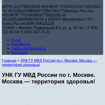
ОГРН 1127799026266 ИНН/КПП 7724301220/772401001
Р/с 40703810338060077084 ПАО “Сбербанк России»
ИНН/КПП 7707083893/775003035 к/с
30101810400000000225 в ОПЕРУ Московского ГТУ
Банка России БИК 044525225
115404, г. Москва, Радиальная 6-я ул., д. 16 тел. +7 926-
221-00-54; 8 (495) 327-70-11
О нас
Документы
Наша деятельность
Контакты
Главная
>
УНК ГУ МВД России по г. Москве. Москва —
территория здоровья!
УНК ГУ МВД России по г. Москве.
Москва — территория здоровья!