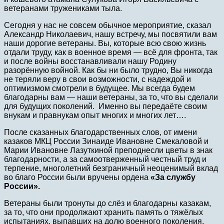
ветеранами тружениками тыла.
Сегодня у нас не совсем обычное мероприятие, сказал
Александр Николаевич, нашу встречу, мы посвятили вам
наши дорогие ветераны. Вы, которые всю свою жизнь
отдали труду, как в военное время — всё для фронта, так
и после войны восстанавливали нашу Родину
разорённую войной. Как бы ни было трудно, Вы никогда
не теряли веру в свои возможности, с надеждой и
оптимизмом смотрели в будущее. Мы всегда будем
благодарны вам — наши ветераны, за то, что вы сделали
для будущих поколений. Именно вы передаёте своим
внукам и правнукам опыт многих и многих лет….
После сказанных благодарственных слов, от имени
казаков МКЦ России Зинаиде Ивановне Смекаловой и
Марии Ивановне Лазуткиной преподнесли цветы в знак
благодарности, а за самоотверженный честный труд и
терпение, многолетний безграничный неоценимый вклад
во благо России были вручены ордена
«За службу
России»
.
Ветераны были тронуты до слёз и благодарны казакам,
за то, что они продолжают хранить память о тяжёлых
испытаниях, выпавших на долю военного поколения.