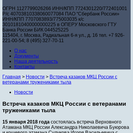
ОГРН 1127799026266 ИНН/КПП 7724301220/772401001
Р/с 40703810338060077084 ПАО “Сбербанк России»
ИНН/КПП 7707083893/775003035 к/с
30101810400000000225 в ОПЕРУ Московского ГТУ
Банка России БИК 044525225
115404, г. Москва, Радиальная 6-я ул., д. 16 тел. +7 926-
221-00-54; 8 (495) 327-70-11
О нас
Документы
Наша деятельность
Контакты
Главная
>
Новости
>
Встреча казаков МКЦ России с
ветеранами тружениками тыла
Новости
Встреча казаков МКЦ России с ветеранами
тружениками тыла
15 января 2018 года
состоялась встреча Верховного
Атамана МКЦ России Александра Николаевича Буюрова
и кошевого атамана Сулукова Игоря Васильевича с