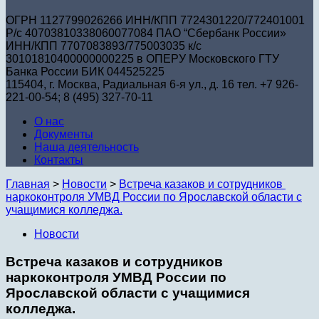
ОГРН 1127799026266 ИНН/КПП 7724301220/772401001
Р/с 40703810338060077084 ПАО “Сбербанк России»
ИНН/КПП 7707083893/775003035 к/с
30101810400000000225 в ОПЕРУ Московского ГТУ
Банка России БИК 044525225
115404, г. Москва, Радиальная 6-я ул., д. 16 тел. +7 926-
221-00-54; 8 (495) 327-70-11
О нас
Документы
Наша деятельность
Контакты
Главная
>
Новости
>
Встреча казаков и сотрудников
наркоконтроля УМВД России по Ярославской области с
учащимися колледжа.
Новости
Встреча казаков и сотрудников
наркоконтроля УМВД России по
Ярославской области с учащимися
колледжа.