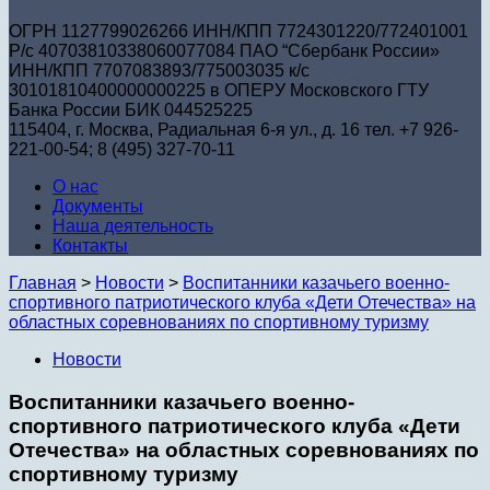
ОГРН 1127799026266 ИНН/КПП 7724301220/772401001
Р/с 40703810338060077084 ПАО “Сбербанк России»
ИНН/КПП 7707083893/775003035 к/с
30101810400000000225 в ОПЕРУ Московского ГТУ
Банка России БИК 044525225
115404, г. Москва, Радиальная 6-я ул., д. 16 тел. +7 926-
221-00-54; 8 (495) 327-70-11
О нас
Документы
Наша деятельность
Контакты
Главная
>
Новости
>
Воспитанники казачьего военно-
спортивного патриотического клуба «Дети Отечества» на
областных соревнованиях по спортивному туризму
Новости
Воспитанники казачьего военно-
спортивного патриотического клуба «Дети
Отечества» на областных соревнованиях по
спортивному туризму