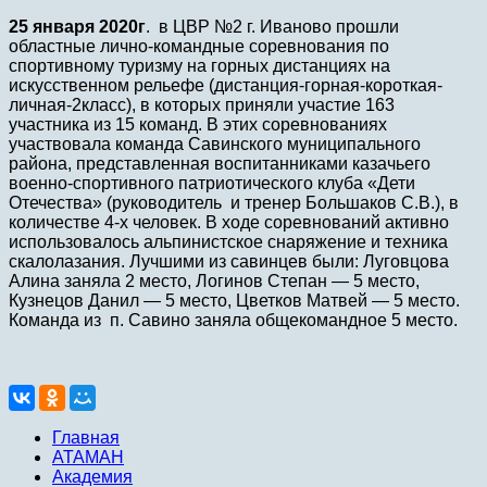
25 января 2020г
. в ЦВР №2 г. Иваново прошли
областные лично-командные соревнования по
спортивному туризму на горных дистанциях на
искусственном рельефе (дистанция-горная-короткая-
личная-2класс), в которых приняли участие 163
участника из 15 команд. В этих соревнованиях
участвовала команда Савинского муниципального
района, представленная воспитанниками казачьего
военно-спортивного патриотического клуба «Дети
Отечества» (руководитель и тренер Большаков С.В.), в
количестве 4-х человек. В ходе соревнований активно
использовалось альпинистское снаряжение и техника
скалолазания. Лучшими из савинцев были: Луговцова
Алина заняла 2 место, Логинов Степан — 5 место,
Кузнецов Данил — 5 место, Цветков Матвей — 5 место.
Команда из п. Савино заняла общекомандное 5 место.
Главная
АТАМАН
Академия