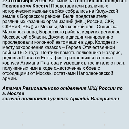
27-го октября 2019г.
Восьмой раз
состоялась поездка к
Поклонному Кресту!
Представители различных
исторических казачьих войск собрались на Калужской
земле в Боровском районе. Были представители
различных казачьих организаций (МКЦ России, СКР,
СКВРиЗ, ВВД) из Москвы, Московской обл., Обнинска,
Малоярославца, Боровского района и других регионов
Московской области. Дружно и дисциплинированно
проследовали колонной автомашин в дер. Колодези к
месту захоронения казаков – Героев Отечественной
войны 1812 года. Почтили память полковника Назария,
рядовых Павла и Евстафия, сражавшихся в полках
корпуса Атамана Платова и умерших в госпитале от ран,
полученных ими в ходе ожесточенных боев с
отходящими от Москвы остатками Наполеоновской
армии.
Атаман Регионального отделения МКЦ России по
г. Москве
казачий полковник Турченко Аркадий Валерьевич