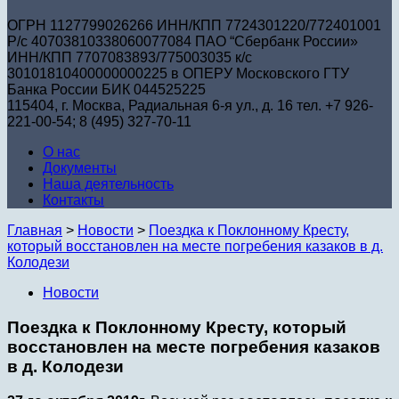
ОГРН 1127799026266 ИНН/КПП 7724301220/772401001
Р/с 40703810338060077084 ПАО “Сбербанк России»
ИНН/КПП 7707083893/775003035 к/с
30101810400000000225 в ОПЕРУ Московского ГТУ
Банка России БИК 044525225
115404, г. Москва, Радиальная 6-я ул., д. 16 тел. +7 926-
221-00-54; 8 (495) 327-70-11
О нас
Документы
Наша деятельность
Контакты
Главная
>
Новости
>
Поездка к Поклонному Кресту,
который восстановлен на месте погребения казаков в д.
Колодези
Новости
Поездка к Поклонному Кресту, который
восстановлен на месте погребения казаков
в д. Колодези