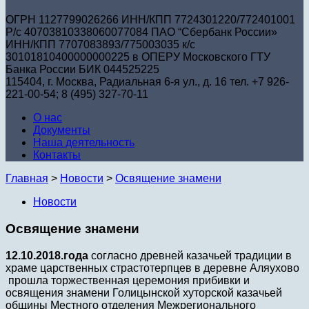
ОГРН 1127799026266 ИНН/КПП 7724301220/772401001
Р/с 40703810338060077084 ПАО “Сбербанк России»
ИНН/КПП 7707083893/775003035 к/с
30101810400000000225 в ОПЕРУ Московского ГТУ
Банка России БИК 044525225
115404, г. Москва, Радиальная 6-я ул., д. 16 тел. +7 926-
221-00-54; 8 (495) 327-70-11
О нас
Документы
Наша деятельность
Контакты
Главная
>
Новости
>
Освящение знамени
Новости
Освящение знамени
12.10.2018.года
согласно древней казачьей традиции в
храме царственных страстотерпцев в деревне Аляухово
прошла торжественная церемония прибивки и
освящения знамени Голицынской хуторской казачьей
общины Местного отделения Межрегионального