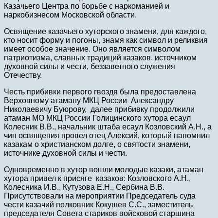
Казачьего Центра по борьбе с наркоманией и
наркобизнесом Московской области.
Освящение казачьего хуторского знамени, для каждого,
кто носит форму и погоны, знамя как символ и реликвия
имеет особое значение. Оно является символом
патриотизма, славных традиций казаков, источником
духовной силы и чести, беззаветного служения
Отечеству.
Честь прибивки первого гвоздя была предоставлена
Верховному атаману МКЦ России Александру
Николаевичу Буюрову, далее прибивку продолжили
атаман МО МКЦ России Голицинского хутора есаул
Колесник В.В., начальник штаба есаул Козловский А.Н., а
чин освящения провел отец Алексий, который напомнил
казакам о христианском долге, о святости знамени,
источнике духовной силы и чести.
Одновременно в хутор вошли молодые казаки, атаман
хутора привел к присяге казаков: Козловского А.Н.,
Колесника И.В., Кутузова Е.Н., Сербина В.В.
Присутствовали на мероприятии Председатель суда
чести казачий полковник Кокушев С.С., заместитель
председателя Совета стариков войсковой старшина