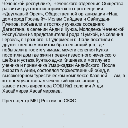
Чеченской республике, Чеченского отделения Общества
развития русского исторического просвещения
«Двуглавый Орел», Общественной организации «Наш
дом-город Грозный»- Ислам Сайдаев и Сайпуддин
Гучигов, побывали в гостях у кунаков соседнего
Дагестана, в селении Анди и Кунха. Молодежь Чеченской
Республики из представителей рода г1умхой, из селения
Герзель, г. Грозного, г. Гудермес и г. Шали посетили с
дружественным визитом братьев андийцев, где
побывали в гостях у имама мечети селения Кунха,
посетили дом где жили предки известного чеченского
шейха и устаза Кунта-хаджи Кишиева и могилу его
ученика и приемника Умар-хаджи Андийского. После
зиарата в Анди, состоялся торжественный обед, в
высокогорном туристическом комплексе Казеной — Ам, в
котором участвовал чеченский кунак, андиец,
заместитель директора СОШ №1 селения Анди
Хасаймирза Хасаймирзаев.
Пресс-центр МКЦ России по СКФО