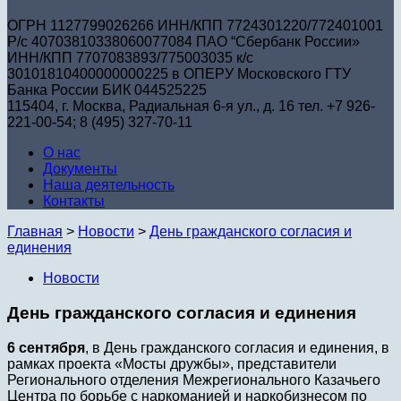
ОГРН 1127799026266 ИНН/КПП 7724301220/772401001
Р/с 40703810338060077084 ПАО “Сбербанк России»
ИНН/КПП 7707083893/775003035 к/с
30101810400000000225 в ОПЕРУ Московского ГТУ
Банка России БИК 044525225
115404, г. Москва, Радиальная 6-я ул., д. 16 тел. +7 926-
221-00-54; 8 (495) 327-70-11
О нас
Документы
Наша деятельность
Контакты
Главная
>
Новости
>
День гражданского согласия и
единения
Новости
День гражданского согласия и единения
6 сентября
, в День гражданского согласия и единения, в
рамках проекта «Мосты дружбы», представители
Регионального отделения Межрегионального Казачьего
Центра по борьбе с наркоманией и наркобизнесом по