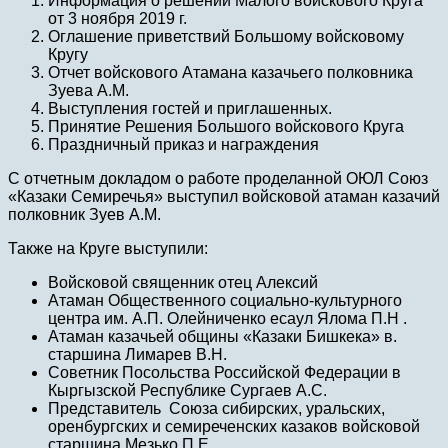
Информация о решении Малого войскового Круга
от 3 ноября 2019 г.
Оглашение приветствий Большому войсковому
Кругу
Отчет войскового Атамана казачьего полковника
Зуева А.М.
Выступления гостей и приглашенных.
Принятие Решения Большого войскового Круга
Праздничный приказ и награждения
С отчетным докладом о работе проделанной ОЮЛ Союз
«Казаки Семиречья» выступил войсковой атаман казачий
полковник Зуев А.М.
Также на Круге выступили:
Войсковой священник отец Алексий
Атаман Общественного социально-культурного
центра им. А.П. Олейниченко есаул Ялома П.Н .
Атаман казачьей общины «Казаки Бишкека» в.
старшина Лимарев В.Н.
Советник Посольства Российской Федерации в
Кыргызской Республике Сургаев А.С.
Представитель Союза сибирских, уральских,
оренбургских и семиреченских казаков войсковой
старшина Мезько П.Е.