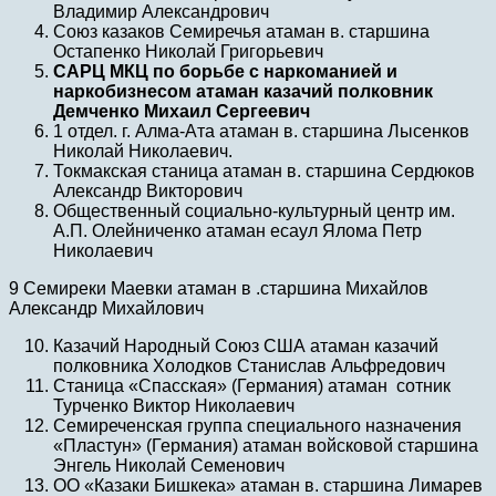
Владимир Александрович
Союз казаков Семиречья атаман в. старшина
Остапенко Николай Григорьевич
САРЦ МКЦ по борьбе с наркоманией и
наркобизнесом атаман казачий полковник
Демченко Михаил Сергеевич
1 отдел. г. Алма-Ата атаман в. старшина Лысенков
Николай Николаевич.
Токмакская станица атаман в. старшина Сердюков
Александр Викторович
Общественный социально-культурный центр им.
А.П. Олейниченко атаман есаул Ялома Петр
Николаевич
9 Семиреки Маевки атаман в .старшина Михайлов
Александр Михайлович
Казачий Народный Союз США атаман казачий
полковника Холодков Станислав Альфредович
Станица «Спасская» (Германия) атаман сотник
Турченко Виктор Николаевич
Семиреченская группа специального назначения
«Пластун» (Германия) атаман войсковой старшина
Энгель Николай Семенович
ОО «Казаки Бишкека» атаман в. старшина Лимарев