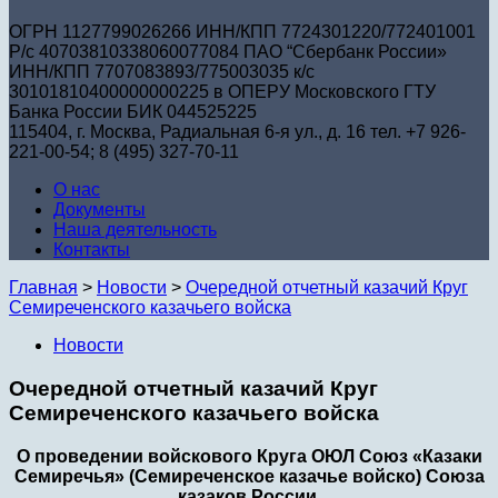
ОГРН 1127799026266 ИНН/КПП 7724301220/772401001
Р/с 40703810338060077084 ПАО “Сбербанк России»
ИНН/КПП 7707083893/775003035 к/с
30101810400000000225 в ОПЕРУ Московского ГТУ
Банка России БИК 044525225
115404, г. Москва, Радиальная 6-я ул., д. 16 тел. +7 926-
221-00-54; 8 (495) 327-70-11
О нас
Документы
Наша деятельность
Контакты
Главная
>
Новости
>
Очередной отчетный казачий Круг
Семиреченского казачьего войска
Новости
Очередной отчетный казачий Круг
Семиреченского казачьего войска
О проведении войскового Круга ОЮЛ Союз «Казаки
Семиречья» (Семиреченское казачье войско) Союза
казаков России.