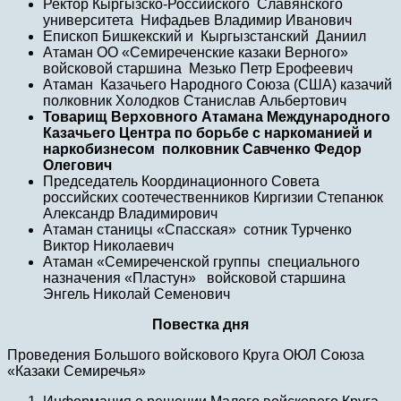
Ректор Кыргызско-Российского Славянского
университета Нифадьев Владимир Иванович
Епископ Бишкекский и Кыргызстанский Даниил
Атаман ОО «Семиреченские казаки Верного»
войсковой старшина Мезько Петр Ерофеевич
Атаман Казачьего Народного Союза (США) казачий
полковник Холодков Станислав Альбертович
Товарищ Верховного Атамана Международного
Казачьего Центра по борьбе с наркоманией и
наркобизнесом полковник Савченко Федор
Олегович
Председатель Координационного Совета
российских соотечественников Киргизии Степанюк
Александр Владимирович
Атаман станицы «Спасская» сотник Турченко
Виктор Николаевич
Атаман «Семиреченской группы специального
назначения «Пластун» войсковой старшина
Энгель Николай Семенович
Повестка дня
Проведения Большого войскового Круга ОЮЛ Союза
«Казаки Семиречья»