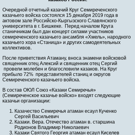
Очередной отчетный казачий Круг Семиреченского
казачьего войска состоялся 15 декабря 2019 года в
актовом зале Российско-Кыргызского Славянского
университета в г. Бишкеке. Перед началом Круга
станичникам был дан концерт силами участников
семиреченского казачьего ансамбля «Хмель», народного
казачьего хора «Станица» и других самодеятельных
коллективов.
После приветствия Атаману, вноса знамени войсковой
священник отец Алексий и священник отец Сергий
провели молебен и благословили казаков. На Круг
прибыло 72% представителей станиц и округов
Семиреченского казачьего войска.
В состав ОЮЛ Союз «Казаки Семиречья»
(Семиреченское казачье войско» входят следующие
казачьи организации:
Казачество Семиречья атаман есаул Кученко
Сергей Васильевич
Казаки. Вера. Отечество атаман в. старшина
Родионов Владимир Николаевич
Казаки Святого Георгия атаман есаул Киселев