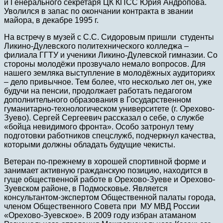
и Генерального секретаря ЦК КПСС Юрия Андропова.
Уволился в запас по окончании контракта в звании
майора, в декабре 1995 г.
На встречу в музей с С.С. Сидоровым пришли студенты
Ликино-Дулевского политехнического колледжа –
филиала ГГТУ и ученики Ликино-Дулевской гимназии. Со
стороны молодёжи прозвучало немало вопросов. Для
нашего земляка выступление в молодёжных аудиториях
– дело привычное. Тем более, что несколько лет он, уже
будучи на пенсии, продолжает работать педагогом
дополнительного образования в Государственном
гуманитарно-технологическом университете (г. Орехово-
Зуево). Сергей Сергеевич рассказал о себе, о службе
«бойца невидимого фронта». Особо затронул тему
подготовки работников спецслужб, подчеркнул качества,
которыми должны обладать будущие чекисты.
Ветеран по-прежнему в хорошей спортивной форме и
занимает активную гражданскую позицию, находится в
гуще общественной работе в Орехово-Зуеве и Орехово-
Зуевском районе, в Подмосковье. Является
консультантом-экспертом Общественной палаты города,
членом Общественного Совета при МУ МВД России
«Орехово-Зуевское». В 2009 году избран атаманом