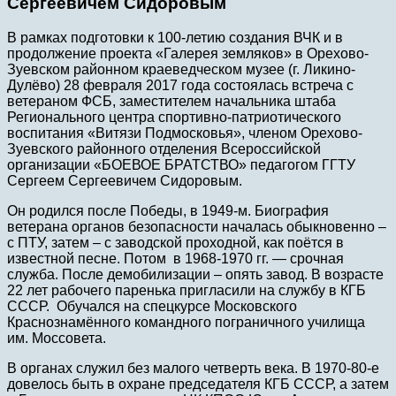
Сергеевичем Сидоровым
В рамках подготовки к 100-летию создания ВЧК и в
продолжение проекта «Галерея земляков» в Орехово-
Зуевском районном краеведческом музее (г. Ликино-
Дулёво) 28 февраля 2017 года состоялась встреча с
ветераном ФСБ, заместителем начальника штаба
Регионального центра спортивно-патриотического
воспитания «Витязи Подмосковья», членом Орехово-
Зуевского районного отделения Всероссийской
организации «БОЕВОЕ БРАТСТВО» педагогом ГГТУ
Сергеем Сергеевичем Сидоровым.
Он родился после Победы, в 1949-м. Биография
ветерана органов безопасности началась обыкновенно –
с ПТУ, затем – с заводской проходной, как поётся в
известной песне. Потом в 1968-1970 гг. — срочная
служба. После демобилизации – опять завод. В возрасте
22 лет рабочего паренька пригласили на службу в КГБ
СССР. Обучался на спецкурсе Московского
Краснознамённого командного пограничного училища
им. Моссовета.
В органах служил без малого четверть века. В 1970-80-е
довелось быть в охране председателя КГБ СССР, а затем