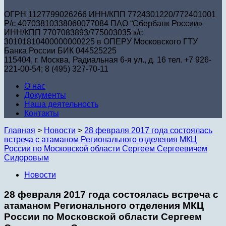
ОГРН 1127799026266 ИНН/КПП 7724301220/772401001
Р/с 40703810338060077084 ПАО “Сбербанк России»
ИНН/КПП 7707083893/775003035 к/с
30101810400000000225 в ОПЕРУ Московского ГТУ
Банка России БИК 044525225
115404, г. Москва, Радиальная 6-я ул., д. 16 тел. +7 926-
221-00-54; 8 (495) 327-70-11
О нас
Документы
Наша деятельность
Контакты
Главная
>
Новости
>
28 февраля 2017 года состоялась
встреча с атаманом Регионального отделения МКЦ
России по Московской области Сергеем Сергеевичем
Сидоровым
Новости
28 февраля 2017 года состоялась встреча с
атаманом Регионального отделения МКЦ
России по Московской области Сергеем