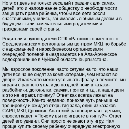
Но этот день не только веселый праздник для самих
детей, это и напоминание обществу о необходимости
защищать права ребенка, чтобы все дети росли
счастливыми, учились, занимались любимым делом и в
будущем стали замечательными родителями и
гражданами своей страны.
Родители и руководители СПК «Ратник» совместно со
Среднеазиатским региональным центром МКЦ по борьбе
с наркоманией и наркобизнесом организовали
очередной полевой выезд кадетов на Ала-Арчинское
водохранилище в Чуйской области Кыргызстана.
Мы взрослое поколение, часто сетуем на то, что наши
дети все чаще сидят за компьютерами, чем играют во
дворе. И как часто можно услышать фразу, а помните, мы
играли с раннего утра и до поздней ночи в казаки-
разбойники, догонялки, саечки, прятки и т.д., а наши дети
в это не играют, почему? Ответ как всегда лежал на
поверхности. Как-то недавно, приехав чуть раньше на
тренировку и ожидая открытия зала, один из казаков
САРЦ МКЦ Дрожжин Анатолий разговаривая с детьми,
спросил кадет «Почему вы не играете в лянгу?» Ответ
детей его удивил. Они просто не знают эту игру. Нам
проще купить своему ребенку очередную электронную