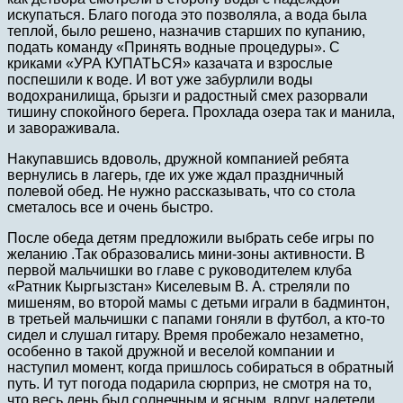
искупаться. Благо погода это позволяла, а вода была
теплой, было решено, назначив старших по купанию,
подать команду «Принять водные процедуры». С
криками «УРА КУПАТЬСЯ» казачата и взрослые
поспешили к воде. И вот уже забурлили воды
водохранилища, брызги и радостный смех разорвали
тишину спокойного берега. Прохлада озера так и манила,
и завораживала.
Накупавшись вдоволь, дружной компанией ребята
вернулись в лагерь, где их уже ждал праздничный
полевой обед. Не нужно рассказывать, что со стола
сметалось все и очень быстро.
После обеда детям предложили выбрать себе игры по
желанию .Так образовались мини-зоны активности. В
первой мальчишки во главе с руководителем клуба
«Ратник Кыргызстан» Киселевым В. А. стреляли по
мишеням, во второй мамы с детьми играли в бадминтон,
в третьей мальчишки с папами гоняли в футбол, а кто-то
сидел и слушал гитару. Время пробежало незаметно,
особенно в такой дружной и веселой компании и
наступил момент, когда пришлось собираться в обратный
путь. И тут погода подарила сюрприз, не смотря на то,
что весь день был солнечным и ясным, вдруг налетели