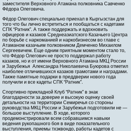
заместителя Верховного Атамана полковника Савченко
Фёдора Олеговича.
Фёдор Олегович специально приехал в Кыргызстан для
того что бы лично встретиться и пообщаться с кадетами
СПК “Ратник”. А также поддержать и вдохновить
офицеров и казаков Среднеазиатского Казачьего Центра
по борьбе с наркоманией и наркобизнесом во главе с
Атаманом казачьим полковником Демченко Михаилом
Сергеевичем. Еще одним приятным моментом стало то,
что Фёдор Олегович не просто поддержал работу
казаков, но и от имени Верховного Атамана МКЦ России
и Зарубежья Александра Николаевича Буюрова отметил
наиболее отличившихся казаков грамотами и наградами.
Также памятные подарки в преддверии нового года
получили и все кадеты СПК “Ратник”.
Спортивно прикладной Клуб “Ратник” в знак
благодарности за доверие и высокую оценку своей
детальности на территории Семиречья со стороны
руководства МКЦ России и Зарубежья подготовили не —
большое выступление. В ходе, которого
продемонстрировали всем собравшимся навыки
ведения рукопашного боя в виде показательного
выступления, приемы тхэквондо, работы кадетов с