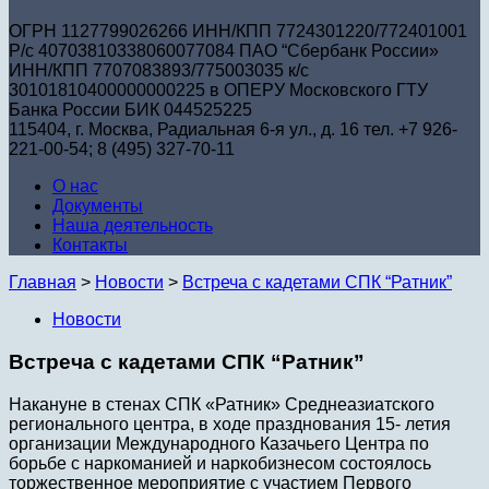
ОГРН 1127799026266 ИНН/КПП 7724301220/772401001
Р/с 40703810338060077084 ПАО “Сбербанк России»
ИНН/КПП 7707083893/775003035 к/с
30101810400000000225 в ОПЕРУ Московского ГТУ
Банка России БИК 044525225
115404, г. Москва, Радиальная 6-я ул., д. 16 тел. +7 926-
221-00-54; 8 (495) 327-70-11
О нас
Документы
Наша деятельность
Контакты
Главная
>
Новости
>
Встреча с кадетами СПК “Ратник”
Новости
Встреча с кадетами СПК “Ратник”
Накануне в стенах СПК «Ратник» Среднеазиатского
регионального центра, в ходе празднования 15- летия
организации Международного Казачьего Центра по
борьбе с наркоманией и наркобизнесом состоялось
торжественное мероприятие с участием Первого