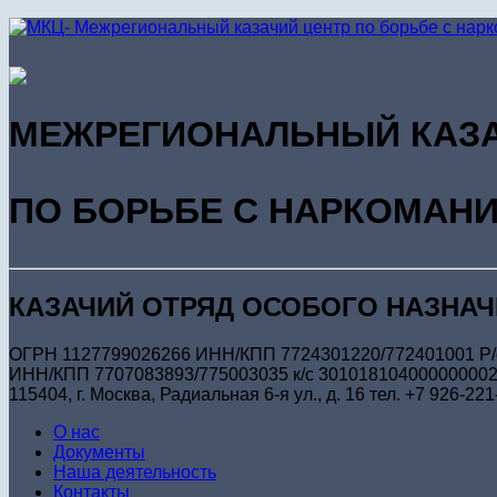
МЕЖРЕГИОНАЛЬНЫЙ КАЗА
ПО БОРЬБЕ С НАРКОМАН
КАЗАЧИЙ ОТРЯД ОСОБОГО НАЗНА
ОГРН 1127799026266 ИНН/КПП 7724301220/772401001 Р/
ИНН/КПП 7707083893/775003035 к/с 301018104000000002
115404, г. Москва, Радиальная 6-я ул., д. 16 тел. +7 926-221
О нас
Документы
Наша деятельность
Контакты