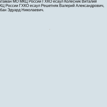
 атаман МО МКЦ России ГХКО есаул Колесник Виталий
КЦ России ГХКО есаул Решетняк Валерий Александрович,
убан Эдуард Николаевич.