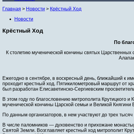
Главная
>
Новости
>
Крёстный Ход
Новости
Крёстный Ход
По благ
К столетию мученической кончины святых Царственных 
Алапа
Ежегодно в сентябре, в воскресный день, ближайший к им
проходит крестный ход. Пятикилометровый маршрут от хра
был разработан Елисаветинско-Сергиевским просветител
В этом году по благословению митрополита Крутицкого и
мученической кончины Царской семьи и Великой Княгини
По данным организаторов, в нем участвуют до трех тысяч 
В числе паломников — духовенство и прихожане монастыр
Святой Земли. Возглавляет крестный ход митрополит Крут