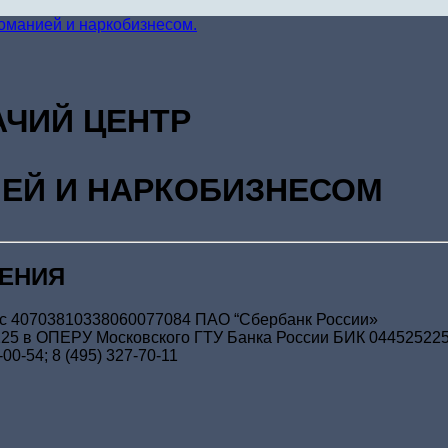
ЧИЙ ЦЕНТР
ИЕЙ И НАРКОБИЗНЕСОМ
ЧЕНИЯ
с 40703810338060077084 ПАО “Сбербанк России»
25 в ОПЕРУ Московского ГТУ Банка России БИК 04452522
-00-54; 8 (495) 327-70-11