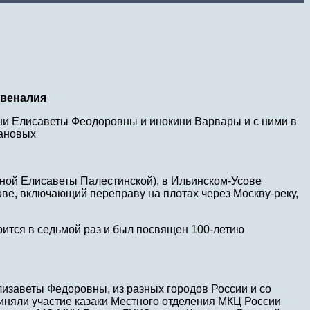
Ювеналия
ни Елисаветы Феодоровны и инокини Варвары и с ними в
ановых
дной Елисаветы Палестинской), в Ильинском-Усове
ове, включающий переправу на плотах через Москву-реку,
оится в седьмой раз и был посвящен 100-летию
изаветы Федоровны, из разных городов России и со
иняли участие казаки Местного отделения МКЦ России