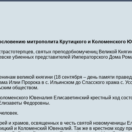
ословению митрополита Крутицкого и Коломенского 
страстотерпцев, святых преподобномучениц Великой Княги
евске убиенных представителей Императорского Дома Ром
енинам великой княгини (18 сентября – день памяти праве
ма Илии Пророка в с. Ильинском до Спасского храма с. Ус
ьским обществом.
 Коломенского Ювеналия Елисаветинский крестный ход сост
 Елизаветы Федоровны.
человек.
ей и храмов, освященных в честь святой новомученицы Ел
ицкий и Коломенский Ювеналий. Так же в крестном ходу пр